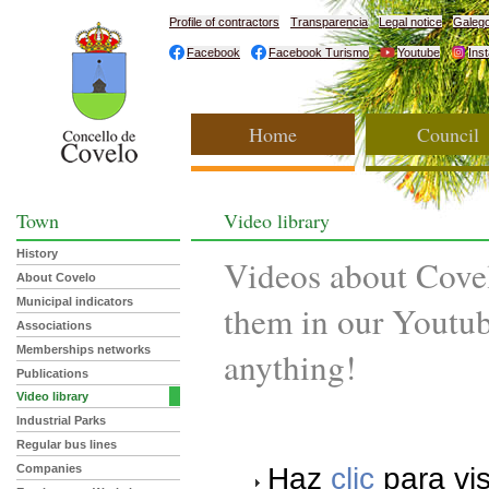
Profile of contractors
Transparencia
Legal notice
Galeg
Facebook
Facebook Turismo
Youtube
Ins
Home
Council
Town
Video library
History
Videos about Cove
About Covelo
Municipal indicators
them in our Youtub
Associations
Memberships networks
anything!
Publications
Video library
Industrial Parks
Regular bus lines
Haz
clic
para vis
Companies