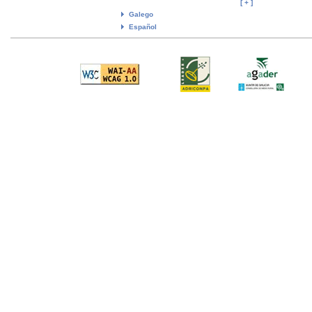
[ + ]
Galego
Español