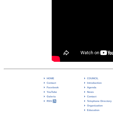
HOME
COUNCIL
Contact
Introduction
Facebook
Agenda
YouTube
News
Galeria
Contact
RSS
Telephone Directory
Organization
Education