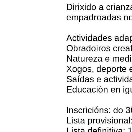
Dirixido a crian
empadroadas no
Actividades ada
Obradoiros crea
Natureza e med
Xogos, deporte 
Saídas e activid
Educación en ig
Inscricións: do 
Lista provisional
Lista definitiva: