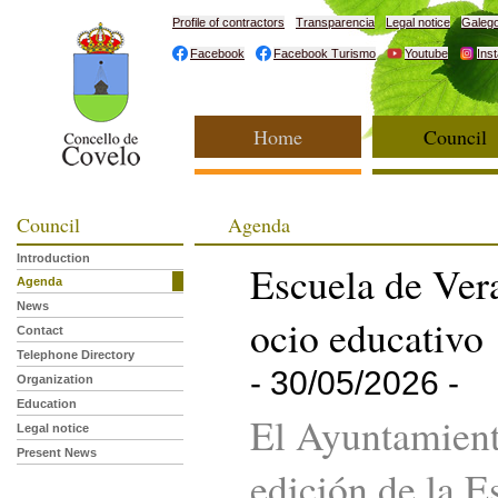
Profile of contractors
Transparencia
Legal notice
Galeg
Facebook
Facebook Turismo
Youtube
Ins
Home
Council
Council
Agenda
Introduction
Escuela de Ver
Agenda
News
ocio educativo
Contact
Telephone Directory
- 30/05/2026 -
Organization
Education
El Ayuntamient
Legal notice
Present News
edición de la E