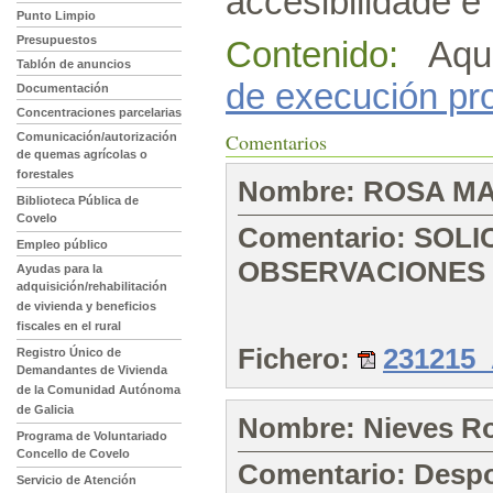
accesibilidade 
Punto Limpio
Presupuestos
Contenido:
Aquí
Tablón de anuncios
de execución pr
Documentación
Concentraciones parcelarias
Comentarios
Comunicación/autorización
de quemas agrícolas o
forestales
Nombre: ROSA MA
Biblioteca Pública de
Covelo
Comentario: SOL
Empleo público
OBSERVACIONES 
Ayudas para la
adquisición/rehabilitación
de vivienda y beneficios
fiscales en el rural
Fichero:
231215
Registro Único de
Demandantes de Vivienda
de la Comunidad Autónoma
de Galicia
Nombre: Nieves Ro
Programa de Voluntariado
Concello de Covelo
Comentario: Despo
Servicio de Atención