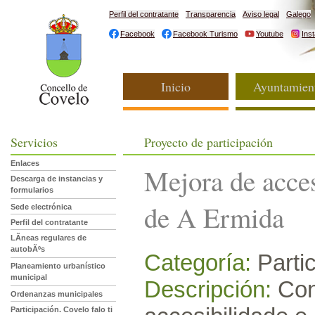
Perfil del contratante
Transparencia
Aviso legal
Galego
Facebook
Facebook Turismo
Youtube
Ins
Inicio
Ayuntamien
Servicios
Proyecto de participación
Enlaces
Mejora de acce
Descarga de instancias y
formularios
de A Ermida
Sede electrónica
Perfil del contratante
LÃ­neas regulares de
autobÃºs
Categoría:
Partic
Planeamiento urbanístico
municipal
Descripción:
Cons
Ordenanzas municipales
Participación. Covelo falo ti