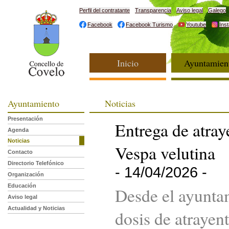
Perfil del contratante
Transparencia
Aviso legal
Galego
Facebook
Facebook Turismo
Youtube
Ins
Inicio
Ayuntamien
Ayuntamiento
Noticias
Presentación
Entrega de atray
Agenda
Noticias
Vespa velutina
Contacto
Directorio Telefónico
- 14/04/2026 -
Organización
Educación
Desde el ayunta
Aviso legal
Actualidad y Noticias
dosis de atrayen