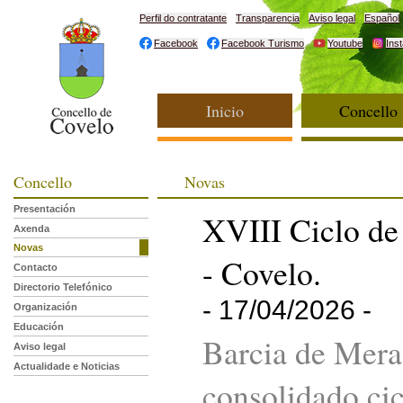
Perfil do contratante
Transparencia
Aviso legal
Español
Facebook
Facebook Turismo
Youtube
Ins
Inicio
Concello
Concello
Novas
Presentación
XVIII Ciclo de
Axenda
Novas
- Covelo.
Contacto
Directorio Telefónico
- 17/04/2026 -
Organización
Educación
Barcia de Mera 
Aviso legal
Actualidade e Noticias
consolidado cic