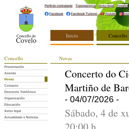
Perfil do contratante
Transparencia
Aviso legal
Español
Facebook
Facebook Turismo
Youtube
Ins
Inicio
Concello
Concello
Novas
Presentación
Concerto do Ci
Axenda
Novas
Martiño de Bar
Contacto
Directorio Telefónico
- 04/07/2026 -
Organización
Educación
Sábado, 4 de x
Aviso legal
Actualidade e Noticias
20:00 h