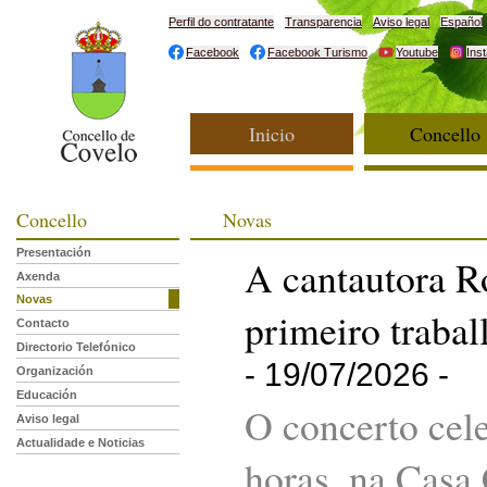
Perfil do contratante
Transparencia
Aviso legal
Español
Facebook
Facebook Turismo
Youtube
Ins
Inicio
Concello
Concello
Novas
Presentación
A cantautora R
Axenda
Novas
primeiro trabal
Contacto
Directorio Telefónico
- 19/07/2026 -
Organización
Educación
O concerto cel
Aviso legal
Actualidade e Noticias
horas, na Casa 