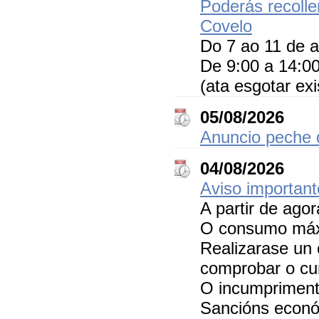
Poderás recolle
Covelo
Do 7 ao 11 de 
De 9:00 a 14:0
(ata esgotar exi
05/08/2026
Anuncio peche d
04/08/2026
Aviso important
A partir de agor
O consumo máxi
Realizarase un 
comprobar o cum
O incumpriment
Sancións econó