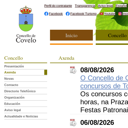
Perfil do contratante
Transparencia
Aviso legal
Español
Facebook
Facebook Turismo
Youtube
Ins
Inicio
Concello
Concello
Axenda
Presentación
08/08/2026
Axenda
O Concello de C
Novas
concursos de To
Contacto
Directorio Telefónico
Os concursos c
Organización
horas, na Praz
Educación
Festas Patronai
Aviso legal
Actualidade e Noticias
06/08/2026