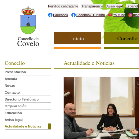
Perfil do contratante
Transparencia
Aviso legal
Español
Facebook
Facebook Turismo
Youtube
Ins
Inicio
Concello
Concello
Actualidade e Noticias
Presentación
Axenda
Novas
Contacto
Directorio Telefónico
Organización
Educación
Aviso legal
Actualidade e Noticias