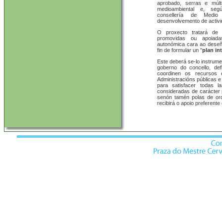
aprobado, serras e múlt
medioambiental e, seg
consellería de Medio
desenvolvemento de activi
O proxecto tratará de 
promovidas ou apoiadas
autonómica cara ao deseñ
fin de formular un "
plan in
Este deberá se-lo instrume
goberno do concello, def
coordinen os recursos e
Administracións públicas 
para satisfacer todas 
consideradas de carácter pr
senón tamén polas de ord
recibirá o apoio preferent