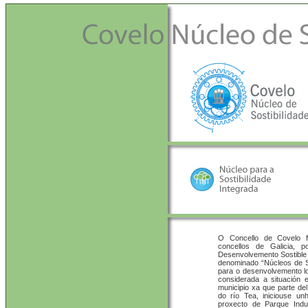
O Concello de Covelo f
concellos de Galicia, 
Desenvolvemento Sostible 
denominado “Núcleos de Su
para o desenvolvemento lo
considerada a situación 
municipio xa que parte de
do río Tea, iniciouse u
proxecto de Parque Indus