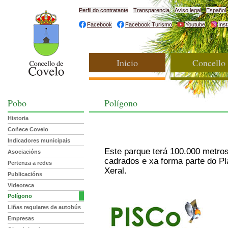
Perfil do contratante
Transparencia
Aviso legal
Español
Facebook
Facebook Turismo
Youtube
Ins
Inicio
Concello
Pobo
Polígono
Historia
Coñece Covelo
Indicadores municipais
Este parque terá 100.000 metro
Asociacións
cadrados e xa forma parte do Pl
Pertenza a redes
Xeral.
Publicacións
Videoteca
Polígono
Liñas regulares de autobús
Empresas