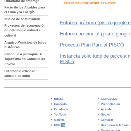
Obradoiro de emprego
Pacto de los Alcaldes para
el Cima y la Energía.
Núcleo de sostibilidade
Entorno próximo (pisco google e
Proxectos de recuperación
do patrimonio natural e
Entorno provincial (pisco google
cultural
Arquivo Municipal de fotos
Proxecto Plan Parcial PISCO
históricas
Parroquia a parroquia. A
Instancia solicitude de parcela n
Toponímia do Concello de
PISCo
Covelo.
Patrimonio relixioso
adicado ao culto
INICIO
CONCELLO
Contacto
Presentación
Facebook
Axenda
YouTube
Novas
Galeria
Contacto
RSS
Directorio Telefónico
Organización