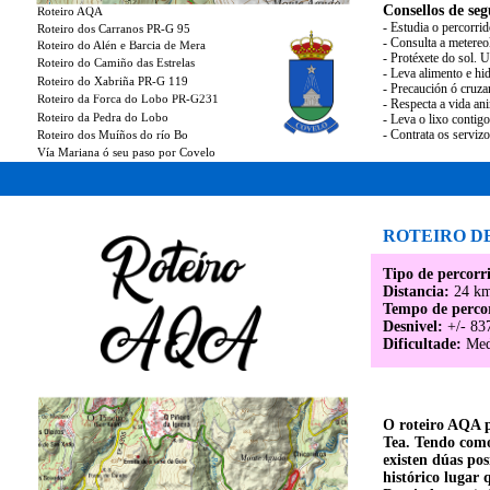
Consellos de seg
Roteiro AQA
- Estudia o percorri
Roteiro dos Carranos PR-G 95
- Consulta a metereo
Roteiro do Alén e Barcia de Mera
- Protéxete do sol. 
Roteiro do Camiño das Estrelas
- Leva alimento e hid
Roteiro do Xabriña PR-G 119
- Precaución ó cruza
Roteiro da Forca do Lobo PR-G231
- Respecta a vida an
Roteiro da Pedra do Lobo
- Leva o lixo contig
- Contrata os serviz
Roteiro dos Muíños do río Bo
Vía Mariana ó seu paso por Covelo
ROTEIRO D
Tipo de percorr
Distancia:
24 km
Tempo de perco
Desnivel:
+/- 83
Dificultade:
Med
O roteiro AQA pe
Tea. Tendo como
existen dúas po
histórico lugar 