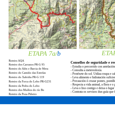
ETA
ETAPA 7a/
b
Roteiro AQA
Consellos de seguridade e re
Roteiro dos Carranos PR-G 95
- Estudia o percorrido con antelació
Roteiro do Alén e Barcia de Mera
- Consulta a metereoloxía.
Roteiro do Camiño das Estrelas
- Protéxete do sol. Utiliza roupa e 
Roteiro do Xabriña PR-G 119
- Leva alimento e hidratación suficie
- Precaución ó cruzar pontes, pontil
Roteiro da Forca do Lobo PR-G231
- Respecta a vida animal, a flora e 
Roteiro da Pedra do Lobo
- Leva o lixo contigo e deixa o luga
Roteiro dos Muíños do río Bo
- Contrata os servizos dun guía que 
Roteiro da Poza Piñeiro