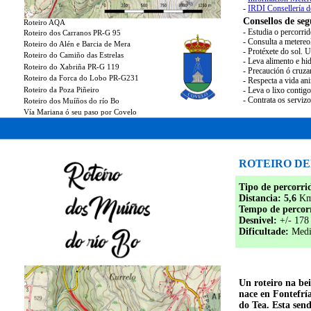
-
IRDI Consellería 
Consellos de seg
Roteiro AQA
- Estudia o percorri
Roteiro dos Carranos PR-G 95
- Consulta a metereo
Roteiro do Alén e Barcia de Mera
- Protéxete do sol. 
Roteiro do Camiño das Estrelas
- Leva alimento e hid
Roteiro do Xabriña PR-G 119
- Precaución ó cruza
Roteiro da Forca do Lobo PR-G231
- Respecta a vida an
Roteiro da Poza Piñeiro
- Leva o lixo contig
- Contrata os serviz
Roteiro dos Muíños do río Bo
Vía Mariana ó seu paso por Covelo
ROTEIRO D
Tipo de percorri
Distancia: 5,6
Km 
Tempo de percor
Desnivel:
+/- 178
Dificultade:
Medi
Un roteiro na be
nace en Fontefrí
do Tea. Esta sen