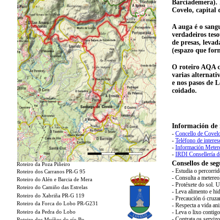
Barciademera). 
Covelo, capital
A auga é o sang
verdadeiros tes
de presas, levad
(espazo que for
O roteiro AQA c
varias alternat
e nos pasos de L
coidado.
Información de 
-
Concello de Covelo
-
Teléfono de interes
-
Información Meter
-
IRDI Consellería 
Consellos de seg
Roteiro da Poza Piñeiro
- Estudia o percorri
Roteiro dos Carranos PR-G 95
- Consulta a metereo
Roteiro do Alén e Barcia de Mera
- Protéxete do sol. 
Roteiro do Camiño das Estrelas
- Leva alimento e hid
Roteiro do Xabriña PR-G 119
- Precaución ó cruza
Roteiro da Forca do Lobo PR-G231
- Respecta a vida an
Roteiro da Pedra do Lobo
- Leva o lixo contig
- Contrata os serviz
Roteiro dos Muíños do río Bo