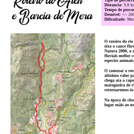
Tipo de percorr
Distancia:
9,8 km
Tempo de percor
Desnivel:
+/- 26
Dificultade:
Med
O roteiro do rí
eixo o cauce flu
Natura 2000, a r
fluviais mellor 
especies animais 
O comezar o rot
altísimo valor p
chega ata a cape
matogueira de ri
retornaremos ós
Na época de cho
lugar máis ao n