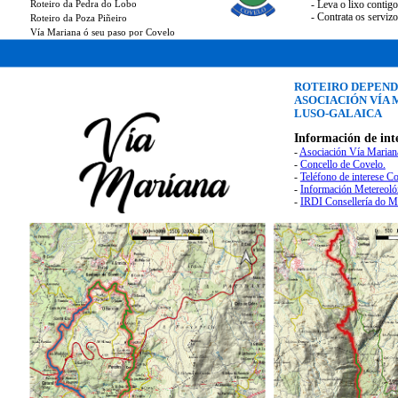
Roteiro da Pedra do Lobo
- Leva o lixo contig
- Contrata os serviz
Roteiro da Poza Piñeiro
Vía Mariana ó seu paso por Covelo
ROTEIRO DEPEND
ASOCIACIÓN VÍA
LUSO-GALAICA
Información de int
-
Asociación Vía Marian
-
Concello de Covelo.
-
Teléfono de interese Co
-
Información Metereoló
-
IRDI Consellería do M