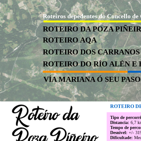
Roteiros depedentes do Concello de
ROTEIRO DA POZA PIÑEI
ROTEIRO AQA
ROTEIRO DOS CARRANOS 
ROTEIRO DO RÍO ALÉN E
VÍA MARIANA Ó SEU PAS
ROTEIRO D
Tipo de percorr
Distancia:
6,7 k
Tempo de perco
Desnivel:
+/- 31
Dificultade:
Med