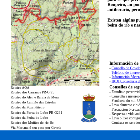
Roupeiro, an pon
antihorario, pero
Existen algúns p
beira do río e na
Información de 
-
Concello de Covelo
-
Teléfono de interes
-
Información Meter
-
IRDI Consellería 
Consellos de seg
Roteiro AQA
- Estudia o percorri
Roteiro dos Carranos PR-G 95
- Consulta a metereo
Roteiro do Alén e Barcia de Mera
- Protéxete do sol. 
Roteiro do Camiño das Estrelas
- Leva alimento e hid
Roteiro da Poza Piñeiro
- Precaución ó cruza
Roteiro da Forca do Lobo PR-G231
- Respecta a vida an
Roteiro da Pedra do Lobo
- Leva o lixo contig
- Contrata os serviz
Roteiro dos Muíños do río Bo
Vía Mariana ó seu paso por Covelo