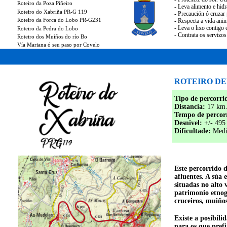
Roteiro da Poza Piñeiro
- Leva alimento e hidr
Roteiro do Xabriña PR-G 119
- Precaución ó cruzar 
Roteiro da Forca do Lobo PR-G231
- Respecta a vida ani
- Leva o lixo contigo 
Roteiro da Pedra do Lobo
- Contrata os servizos
Roteiro dos Muíños do río Bo
Vía Mariana ó seu paso por Covelo
ROTEIRO D
Tipo de percorri
Distancia:
17 km
Tempo de percor
Desnivel:
+/- 495
Dificultade:
Medi
Este percorrido 
afluentes. A súa
situadas no alto 
patrimonio etnogr
cruceiros, muiño
Existe a posibili
para os que pref