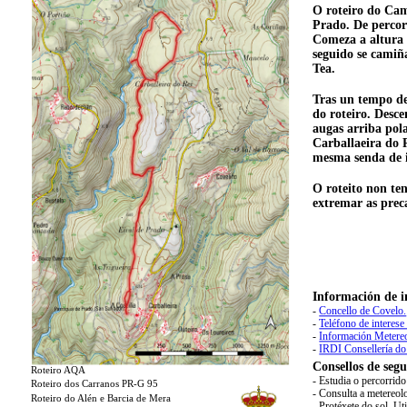
O roteiro do Ca
Prado. De percorr
Comeza a altura 
seguido se camiña
Tea.
Tras un tempo de
do roteiro. Desc
augas arriba pol
Carballaeira do 
mesma senda de i
O roteito non ten
extremar as prec
Información de i
-
Concello de Covelo.
-
Teléfono de interese
-
Información Metere
-
IRDI Consellería do
Consellos de segu
Roteiro AQA
- Estudia o percorrid
Roteiro dos Carranos PR-G 95
- Consulta a metereol
Roteiro do Alén e Barcia de Mera
- Protéxete do sol. U