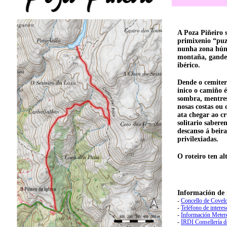
A Poza Piñeiro 
primixenio “puz
nunha zona húmi
montaña, gander
ibérico.
Dende o cemiter
inico o camiño 
sombra, mentres
nosas costas ou
ata chegar ao cr
solitario saber
descanso á beir
privilexiadas.
O roteiro ten al
Información de 
-
Concello de Covelo
-
Teléfono de interes
-
Información Meter
-
IRDI Consellería 