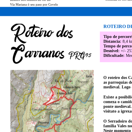
Vía Mariana ó seu paso por Covelo
ROTEIRO D
Tipo de percorr
Distancia:
8,4 k
Tempo de perco
Desnivel:
+/- 25
Dificultade:
Med
O roteiro dos C
as parroquias d
medieval. Logo 
Existe a posibil
comeza o camiño
ponte medieval.
visitato a igrex
O Serradoiro do
familia Vales n
Neste momento es