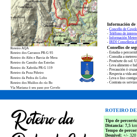
Información de 
-
Concello de Covelo
-
Teléfono de interes
-
Información Meter
-
IRDI Consellería 
Consellos de seg
Roteiro AQA
- Estudia o percorri
Roteiro dos Carranos PR-G 95
- Consulta a metereo
Roteiro do Alén e Barcia de Mera
- Protéxete do sol. 
Roteiro do Camiño das Estrelas
- Leva alimento e hid
Roteiro do Xabriña PR-G 119
- Precaución ó cruza
Roteiro da Poza Piñeiro
- Respecta a vida an
Roteiro da Pedra do Lobo
- Leva o lixo contig
- Contrata os serviz
Roteiro dos Muíños do río Bo
Vía Mariana ó seu paso por Covelo
ROTEIRO D
Tipo de percorri
Distancia: 7,5
km
Tempo de percor
Desnivel:
+/- 320