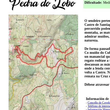
Dificultade:
Medi
O sendeiro perte
Castro de Santiag
percorrido podemo
montaña, as mato
admirar muíños, 
natureza.
De forma pausada
Co muíño do Cubo
un manancial que
regato rodéase a
descansan as mám
onde a lenda con
volta a Castro. N
remata na Cruz d
Débese atravesar
Información de 
-
Concello de Covelo
-
Teléfono de interes
-
Información Meter