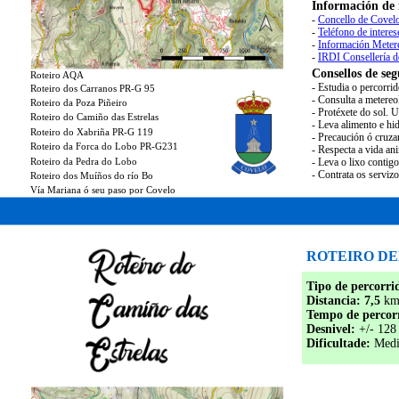
Información de 
-
Concello de Covelo
-
Teléfono de interes
-
Información Meter
-
IRDI Consellería 
Consellos de seg
Roteiro AQA
- Estudia o percorri
Roteiro dos Carranos PR-G 95
- Consulta a metereo
Roteiro da Poza Piñeiro
- Protéxete do sol. 
Roteiro do Camiño das Estrelas
- Leva alimento e hid
Roteiro do Xabriña PR-G 119
- Precaución ó cruza
Roteiro da Forca do Lobo PR-G231
- Respecta a vida an
Roteiro da Pedra do Lobo
- Leva o lixo contig
- Contrata os serviz
Roteiro dos Muíños do río Bo
Vía Mariana ó seu paso por Covelo
ROTEIRO D
Tipo de percorri
Distancia: 7,5
km 
Tempo de percor
Desnivel:
+/- 128
Dificultade:
Medi