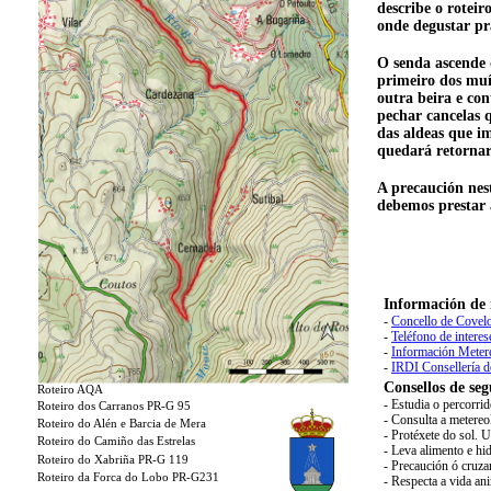
describe o roteir
onde degustar pr
O senda ascende 
primeiro dos muí
outra beira e co
pechar cancelas 
das aldeas que i
quedará retorna
A precaución nes
debemos prestar 
Información de 
-
Concello de Covelo
-
Teléfono de interes
-
Información Meter
-
IRDI Consellería 
Consellos de seg
Roteiro AQA
- Estudia o percorri
Roteiro dos Carranos PR-G 95
- Consulta a metereo
Roteiro do Alén e Barcia de Mera
- Protéxete do sol. 
Roteiro do Camiño das Estrelas
- Leva alimento e hid
Roteiro do Xabriña PR-G 119
- Precaución ó cruza
Roteiro da Forca do Lobo PR-G231
- Respecta a vida an