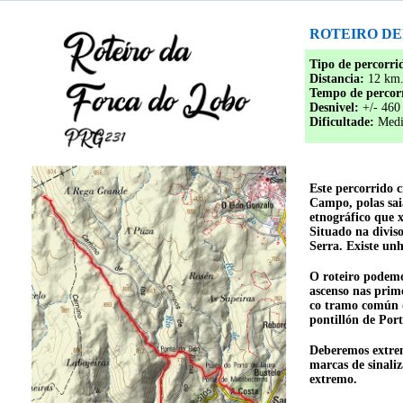
ROTEIRO D
Tipo de percorri
Distancia:
12 km
Tempo de percor
Desnivel:
+/- 460
Dificultade:
Medi
Este percorrido
Campo, polas saia
etnográfico que 
Situado na divis
Serra. Existe un
O roteiro podemo
ascenso nas prim
co tramo común d
pontillón de Por
Deberemos extrem
marcas de sinaliz
extremo.