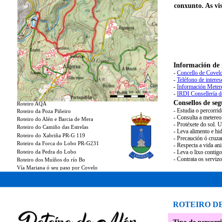
conxunto. As vis
Información de 
-
Concello de Covelo
-
Teléfono de interes
-
Información Meter
-
IRDI Consellería 
Consellos de seg
Roteiro AQA
- Estudia o percorri
Roteiro da Poza Piñeiro
- Consulta a metereo
Roteiro do Alén e Barcia de Mera
- Protéxete do sol. 
Roteiro do Camiño das Estrelas
- Leva alimento e hid
Roteiro do Xabriña PR-G 119
- Precaución ó cruza
Roteiro da Forca do Lobo PR-G231
- Respecta a vida an
Roteiro da Pedra do Lobo
- Leva o lixo contig
- Contrata os serviz
Roteiro dos Muíños do río Bo
Vía Mariana ó seu paso por Covelo
ROTEIRO D