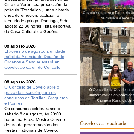
Cine de Verán coa proxección da
película "Rondallas", unha historia
Covelo recupera a Festa da X
chea de emoción, tradición e
de música e lecer 
identidade galega. Domingo, 9 de
agosto 22:30 horas Pista deportiva
da Casa Cultural de Godóns
08 agosto 2026
El xoves 6 de agosto, a unidade
móbil da Axencia de Doazón de
Órganos e Sangue estará en
Covelo, ao carón do Concello
08 agosto 2026
O Concello de Covelo abre o
O Concello de Covelo inc
prazo de inscrición para os
universitarios en práctic
concursos de Tortillas, Croquetas
Campus Rural da Univ
e Postres
Os concursos celebraranse o
sábado 8 de agosto, ás 20:00
horas, na Praza Mestre Cerviño,
Covelo coa igualdade
dentro da programación das
Festas Patronais de Covelo.