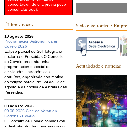
concertación de cita previa pode
consultalas aquí.
Mergúllat
Últimas novas
Sede eléctronica / Empr
10 agosto 2026
Programación Astronómica en
Covelo 2026
Eclipse parcial de Sol, fotografía
nocturna e Perseidas O Concello
de Covelo presenta unha
Actualidade e noticias
programación especial de
actividades astronómicas
gratuítas, organizada con motivo
do eclipse parcial de Sol do 12 de
agosto e da choiva de estrelas das
Perseidas.
09 agosto 2026
09.08.2026 Cine de Verán en
Godóns - Covelo
O Concello de Covelo convídavos
a desfrutar dunha nova sesión do