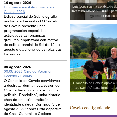
10 agosto 2026
Luis López asina co alcalde de
Programación Astronómica en
investimento de 500.000 € par
Covelo 2026
de Barcia 
Eclipse parcial de Sol, fotografía
nocturna e Perseidas O Concello
de Covelo presenta unha
programación especial de
actividades astronómicas
gratuítas, organizada con motivo
do eclipse parcial de Sol do 12 de
agosto e da choiva de estrelas das
Perseidas.
09 agosto 2026
09.08.2026 Cine de Verán en
Godóns - Covelo
O Concello de Covelo convídavos
O Concello de Covelo apoia a in
a desfrutar dunha nova sesión do
teu camiño" para fomentar a
Cine de Verán coa proxección da
película "Rondallas", unha historia
chea de emoción, tradición e
identidade galega. Domingo, 9 de
Covelo coa igualdade
agosto 22:30 horas Pista deportiva
da Casa Cultural de Godóns