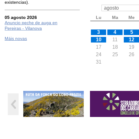
existencias).
05 agosto 2026
Lu
Ma
Me
Anuncio peche de auga en
Pereiras - Vilanova
3
4
5
Máis novas
10
11
12
17
18
19
24
25
26
31