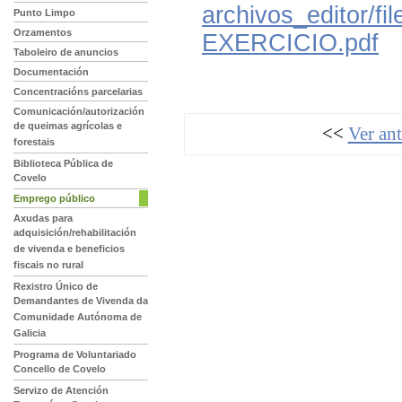
archivos_editor
Punto Limpo
Orzamentos
EXERCICIO.pdf
Taboleiro de anuncios
Documentación
Concentracións parcelarias
Comunicación/autorización
de queimas agrícolas e
<<
Ver ant
forestais
Biblioteca Pública de
Covelo
Emprego público
Axudas para
adquisición/rehabilitación
de vivenda e beneficios
fiscais no rural
Rexistro Único de
Demandantes de Vivenda da
Comunidade Autónoma de
Galicia
Programa de Voluntariado
Concello de Covelo
Servizo de Atención