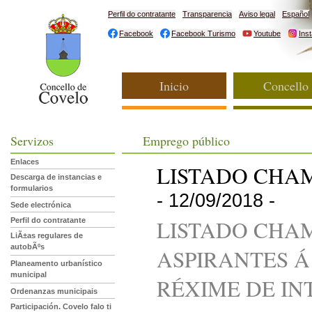
Perfil do contratante
Transparencia
Aviso legal
Español
Facebook
Facebook Turismo
Youtube
Ins
Inicio
Concello
Servizos
Emprego público
Enlaces
LISTADO CHAM
Descarga de instancias e
formularios
- 12/09/2018 -
Sede electrónica
LISTADO CHAM
Perfil do contratante
LiÃ±as regulares de
autobÃºs
ASPIRANTES Á
Planeamento urbanístico
municipal
RÉXIME DE IN
Ordenanzas municipais
Participación. Covelo falo ti