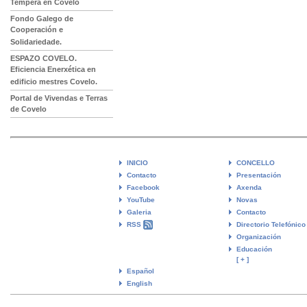
Temperá en Covelo
Fondo Galego de
Cooperación e
Solidariedade.
ESPAZO COVELO.
Eficiencia Enerxética en
edificio mestres Covelo.
Portal de Vivendas e Terras
de Covelo
INICIO
CONCELLO
Contacto
Presentación
Facebook
Axenda
YouTube
Novas
Galeria
Contacto
RSS
Directorio Telefónico
Organización
Educación
[ + ]
Español
English