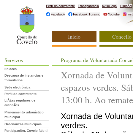
Perfil do contratante
Transparencia
Aviso legal
Español
Facebook
Facebook Turismo
Youtube
Ins
Inicio
Concello
Servizos
Programa de Voluntariado Concel
Enlaces
Xornada de Volunt
Descarga de instancias e
formularios
espazos verdes. Sá
Sede electrónica
Perfil do contratante
13:00 h. Ao remate 
LiÃ±as regulares de
autobÃºs
Planeamento urbanístico
Xornada de Volunta
municipal
verdes.
Ordenanzas municipais
Participación. Covelo falo ti