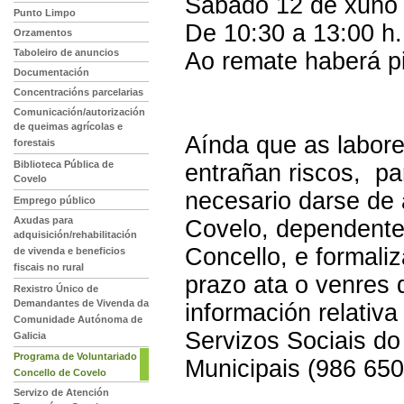
Sábado 12 de xuño 
Punto Limpo
De 10:30 a 13:00 h.
Orzamentos
Taboleiro de anuncios
Ao remate haberá pi
Documentación
Concentracións parcelarias
Comunicación/autorización
de queimas agrícolas e
Aínda que as labore
forestais
Biblioteca Pública de
entrañan riscos, par
Covelo
necesario darse de 
Emprego público
Axudas para
Covelo, dependente
adquisición/rehabilitación
Concello, e formaliz
de vivenda e beneficios
fiscais no rural
prazo ata o venres 
Rexistro Único de
Demandantes de Vivenda da
información relativa
Comunidade Autónoma de
Servizos Sociais do
Galicia
Programa de Voluntariado
Municipais (986 65
Concello de Covelo
Servizo de Atención