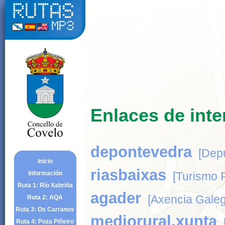
Enlaces de inte
depontevedra
[Depu
Inicio
riasbaixas
Información
[Turismo 
Ruta 1: Río Xabriña
agader
[Axencia Gale
Ruta 2: AQA
Ruta 3: Os Carranos
mediorural.xunta
Ruta 4: Poza Piñeiro