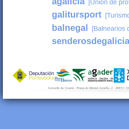
agalicia
[Unión de pro
galitursport
[Turismo
balnegal
[Balnearios d
senderosdegalici
Concello de Covelo - Praza do Mestre Cerviño, 2 - 36872, C