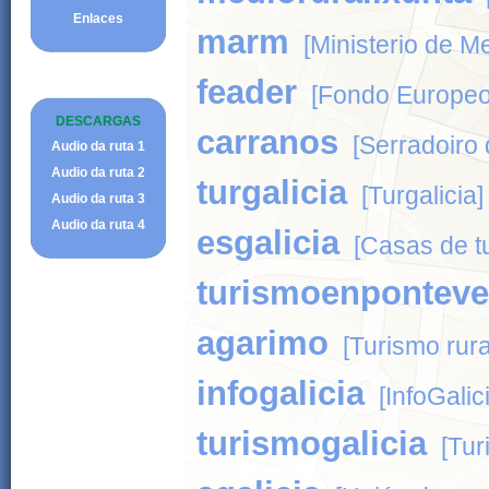
Enlaces
marm
[Ministerio de M
feader
[Fondo Europeo 
DESCARGAS
carranos
[Serradoiro
Audio da ruta 1
Audio da ruta 2
turgalicia
[Turgalicia]
Audio da ruta 3
Audio da ruta 4
esgalicia
[Casas de tu
turismoenponteve
agarimo
[Turismo rura
infogalicia
[InfoGalic
turismogalicia
[Tur